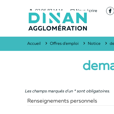
02 96 87 14 14
Nous écrire
Lie
Accueil
Offres d'emploi
Notice
de
dema
Les champs marqués d'un
*
sont obligatoires.
Renseignements personnels