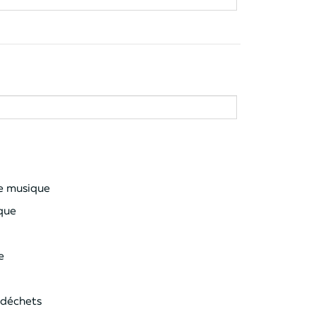
de musique
que
e
 déchets