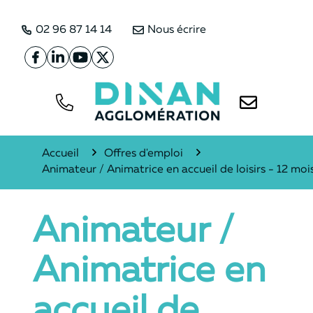
02 96 87 14 14
Nous écrire
Lien vers le compte Facebook
Lien vers le compte Linkedin
Lien vers la chaîne Youtube
Lien vers le compte Twitter
Tél.
Nous écrire
Accueil
Offres d'emploi
Animateur / Animatrice en accueil de loisirs - 12 mo
Animateur /
Animatrice en
accueil de